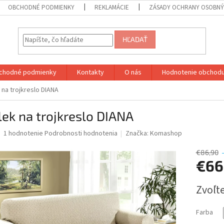
OBCHODNÉ PODMIENKY
REKLAMÁCIE
ZÁSADY OCHRANY OSOBN
HĽADAŤ
chodné podmienky
Kontakty
O nás
Hodnotenie obchod
 na trojkreslo DIANA
ek na trojkreslo DIANA
Priemerné
1 hodnotenie
Podrobnosti hodnotenia
Značka:
Komashop
hodnotenie
produktu
€86,90
je
€66
5,0
z
Jednotk
Zvoľte
5
cena:
hviezdičiek.
Farba