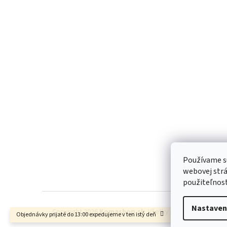
Z
á
p
ä
t
i
e
Používame s
webovej strá
použiteľnos
Nastaven
Copyright 2026
Komashop.sk
. Všetky práva vyhradené.
Objednávky prijaté do 13:00 expedujeme v ten istý deň