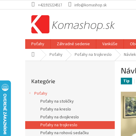
Prejsť
+421915224517
info@komashop.sk
na
obsah
Poťahy
Záhradné sedenie
Vankúše
Ob
Domov
Poťahy
Poťahy na trojkreslo
Návlek
B
Návl
o
Preskočiť
č
Kategórie
kategórie
Tip
n
ý
Poťahy
p
Poťahy na stoličky
a
Poťahy na kreslo
n
e
Poťahy na dvojkreslo
l
Poťahy na trojkreslo
Poťahy na rohovú sedačku