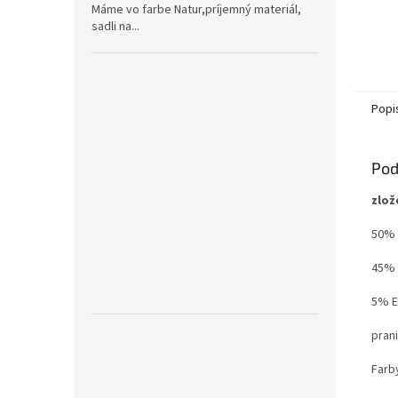
Máme vo farbe Natur,príjemný materiál,
sadli na...
Popi
Pod
zlož
50% 
45% 
5% E
prani
Farb