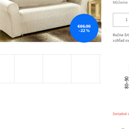
Môžeme d
€86,90
–22 %
Ručne šit
vzhľad s
Detailné 