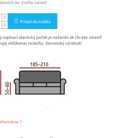
oručiť do:
Zvoľte variant
Pridať do košíka
ý napínací elastický poťah je riešením ak chcete zmeniť
vojej obľúbenej sedačky. Slovenský výrobok!
informácie