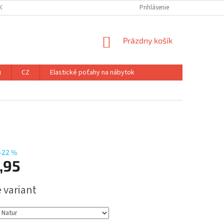
ÝCH ÚDAJOV
Prihlásenie
NÁKUPNÝ
Prázdny košík
KOŠÍK
u
CZ
Elastické poťahy na nábytok
–22 %
,95
ová
 variant