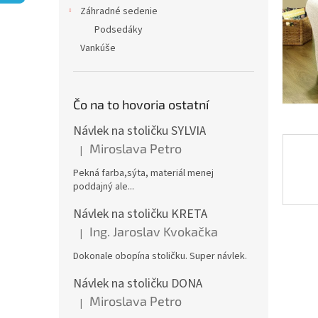
Záhradné sedenie
Podsedáky
Vankúše
Čo na to hovoria ostatní
Návlek na stoličku SYLVIA
Miroslava Petro
|
Hodnotenie produktu je 5 z 5 hviezdičiek.
Pekná farba,sýta, materiál menej
poddajný ale...
Návlek na stoličku KRETA
Ing. Jaroslav Kvokačka
|
Hodnotenie produktu je 5 z 5 hviezdičiek.
Dokonale obopína stoličku. Super návlek.
Návlek na stoličku DONA
Miroslava Petro
|
Hodnotenie produktu je 5 z 5 hviezdičiek.