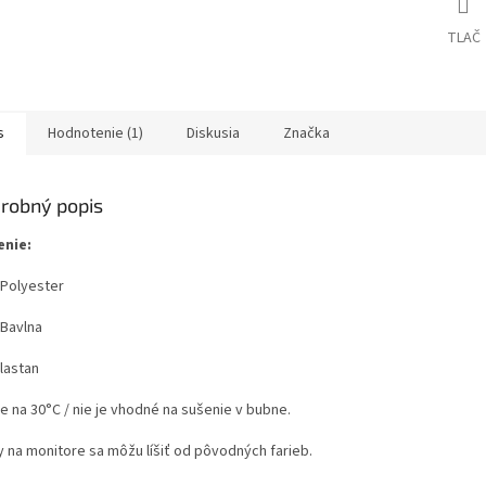
TLAČ
s
Hodnotenie (1)
Diskusia
Značka
robný popis
enie:
Polyester
Bavlna
lastan
e na 30°C / nie je vhodné na sušenie v bubne.
y na monitore sa môžu líšiť od pôvodných farieb.