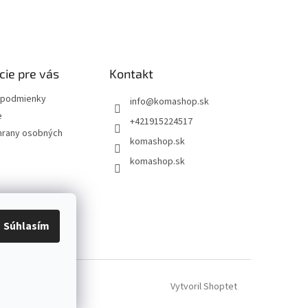
cie pre vás
Kontakt
podmienky
info
@
komashop.sk
e
+421915224517
hrany osobných
komashop.sk
komashop.sk
Súhlasím
Vytvoril Shoptet