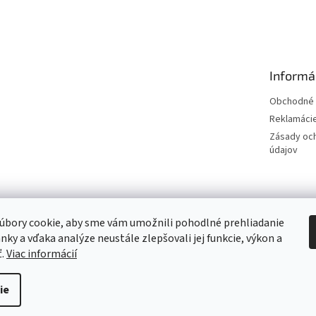
Informá
Obchodné 
Reklamáci
Zásady oc
údajov
Hodnotenie obchodu
úbory cookie, aby sme vám umožnili pohodlné prehliadanie
nky a vďaka analýze neustále zlepšovali jej funkcie, výkon a
Overene
ť.
Viac informácií
ie
Upraviť nastavenie cookies