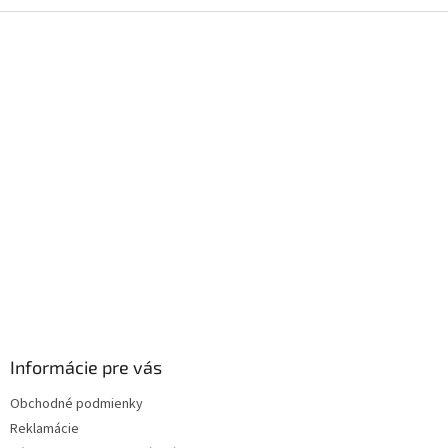
Z
á
p
ä
t
i
e
Informácie pre vás
Obchodné podmienky
Reklamácie