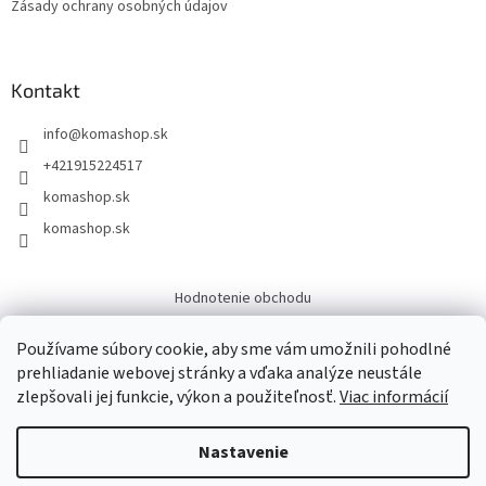
Zásady ochrany osobných údajov
Kontakt
info
@
komashop.sk
+421915224517
komashop.sk
komashop.sk
Hodnotenie obchodu
Overene
Používame súbory cookie, aby sme vám umožnili pohodlné
prehliadanie webovej stránky a vďaka analýze neustále
zlepšovali jej funkcie, výkon a použiteľnosť.
Viac informácií
Vytvoril Shoptet
Nastavenie