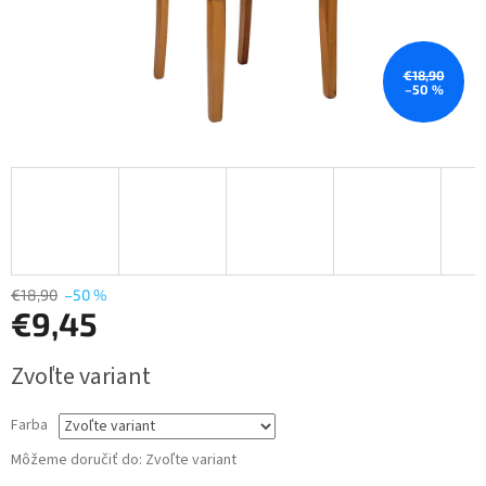
€18,90
–50 %
€18,90
–50 %
€9,45
Jednotková
Zvoľte variant
cena:
Farba
Môžeme doručiť do:
Zvoľte variant