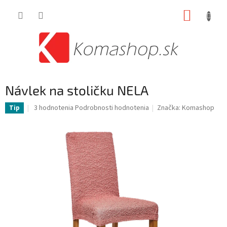
Prejsť
NÁKUP
na
obsah
KOŠÍK
Návlek na stoličku NELA
Priemerné
3 hodnotenia
Podrobnosti hodnotenia
Značka:
Komashop
Tip
hodnotenie
produktu
je
5,0
z
5
hviezdičiek.