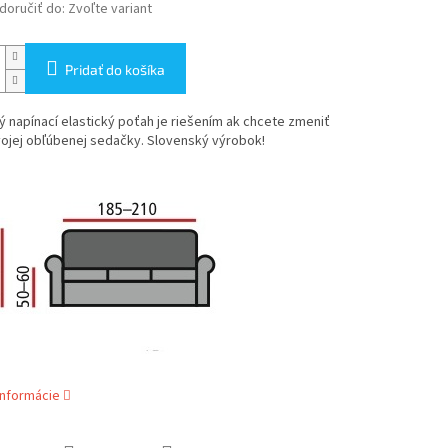
oručiť do:
Zvoľte variant
Pridať do košíka
ý napínací elastický poťah je riešením ak chcete zmeniť
vojej obľúbenej sedačky. Slovenský výrobok!
informácie