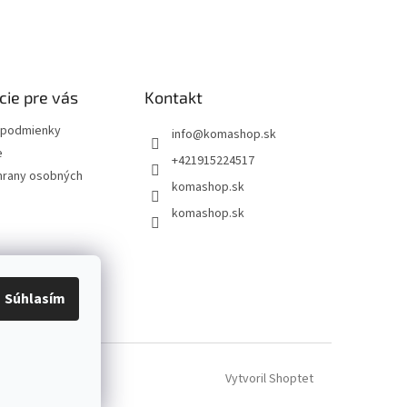
cie pre vás
Kontakt
podmienky
info
@
komashop.sk
e
+421915224517
hrany osobných
komashop.sk
komashop.sk
Súhlasím
Vytvoril Shoptet