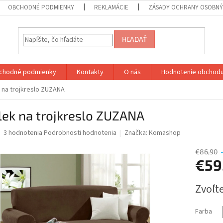
OBCHODNÉ PODMIENKY
REKLAMÁCIE
ZÁSADY OCHRANY OSOBN
HĽADAŤ
chodné podmienky
Kontakty
O nás
Hodnotenie obchod
 na trojkreslo ZUZANA
lek na trojkreslo ZUZANA
Priemerné
3 hodnotenia
Podrobnosti hodnotenia
Značka:
Komashop
hodnotenie
produktu
€86,90
je
€59
5,0
z
Jednotk
Zvoľte
5
cena:
hviezdičiek.
Farba