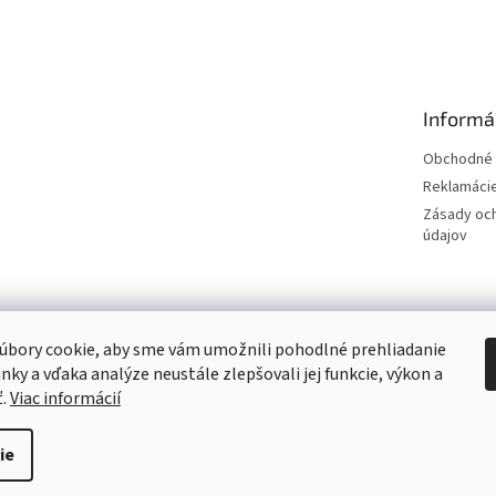
Informá
Obchodné 
Reklamáci
Zásady oc
údajov
Hodnotenie obchodu
úbory cookie, aby sme vám umožnili pohodlné prehliadanie
nky a vďaka analýze neustále zlepšovali jej funkcie, výkon a
Overene
ť.
Viac informácií
ie
Upraviť nastavenie cookies