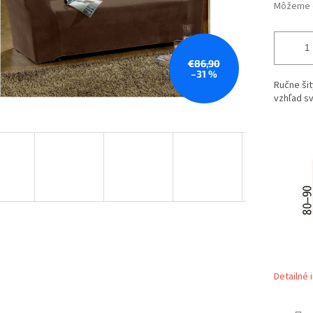
Môžeme d
€86,90
–31 %
Ručne šit
vzhľad s
Detailné 