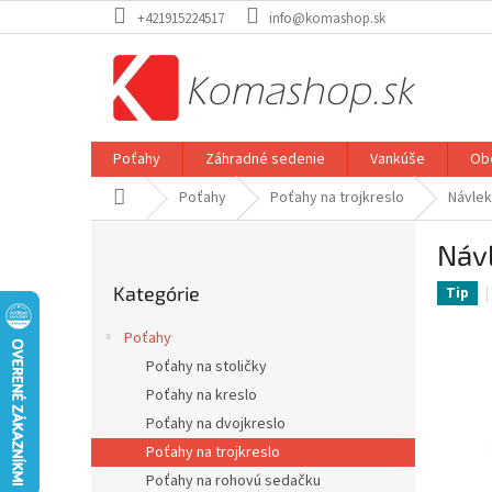
Prejsť
+421915224517
info@komashop.sk
na
obsah
Poťahy
Záhradné sedenie
Vankúše
Ob
Domov
Poťahy
Poťahy na trojkreslo
Návlek
B
Náv
o
Preskočiť
č
Kategórie
kategórie
Tip
n
ý
Poťahy
p
Poťahy na stoličky
a
Poťahy na kreslo
n
e
Poťahy na dvojkreslo
l
Poťahy na trojkreslo
Poťahy na rohovú sedačku