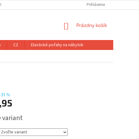
ÝCH ÚDAJOV
Prihlásenie
NÁKUPNÝ
Prázdny košík
KOŠÍK
u
CZ
Elastické poťahy na nábytok
–31 %
,95
ová
 variant