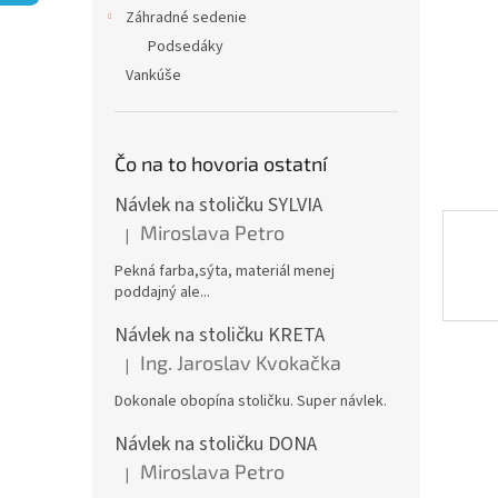
Záhradné sedenie
Podsedáky
Vankúše
Čo na to hovoria ostatní
Návlek na stoličku SYLVIA
Miroslava Petro
|
Hodnotenie produktu je 5 z 5 hviezdičiek.
Pekná farba,sýta, materiál menej
poddajný ale...
Návlek na stoličku KRETA
Ing. Jaroslav Kvokačka
|
Hodnotenie produktu je 5 z 5 hviezdičiek.
Dokonale obopína stoličku. Super návlek.
Návlek na stoličku DONA
Miroslava Petro
|
Hodnotenie produktu je 5 z 5 hviezdičiek.