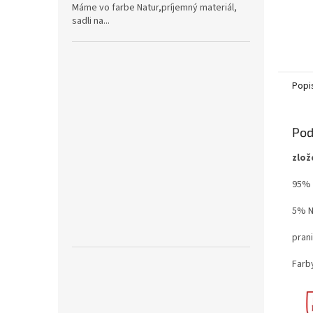
Máme vo farbe Natur,príjemný materiál,
sadli na...
Popi
Pod
zlož
95% 
5% N
prani
Farb