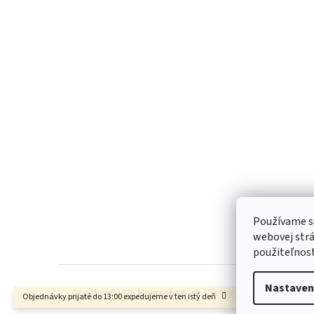
Z
á
p
ä
t
i
e
Používame s
webovej strá
použiteľnos
Nastaven
Copyright 2026
Komashop.sk
. Všetky práva vyhradené.
Objednávky prijaté do 13:00 expedujeme v ten istý deň