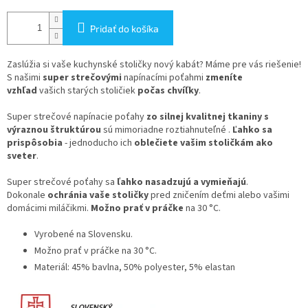
Pridať do košíka
Zaslúžia si vaše kuchynské stoličky nový kabát? Máme pre vás riešenie!
S našimi
super strečovými
napínacími poťahmi
zmeníte
vzhľad
vašich starých stoličiek
počas chvíľky
.
Super strečové napínacie poťahy
zo silnej kvalitnej tkaniny s
výraznou štruktúrou
sú mimoriadne roztiahnuteľné .
Ľahko sa
prispôsobia
- jednoducho ich
oblečiete vašim stoličkám ako
sveter
.
Super strečové poťahy sa
ľahko nasadzujú a vymieňajú
.
Dokonale
ochránia vaše stoličky
pred zničením deťmi alebo vašimi
domácimi miláčikmi.
Možno prať v práčke
na 30 °C.
Vyrobené na Slovensku.
Možno prať v práčke na 30 °C.
Materiál: 45% bavlna, 50% polyester, 5% elastan