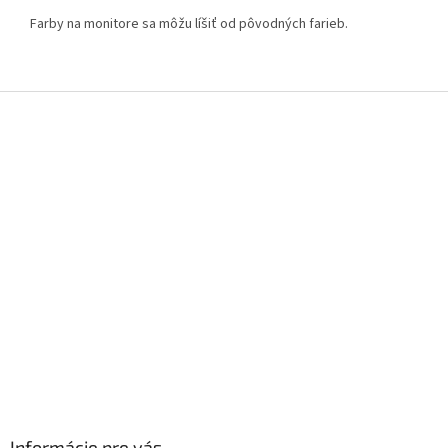
Farby na monitore sa môžu líšiť od pôvodných farieb.
Z
á
p
ä
t
i
e
Informácie pre vás