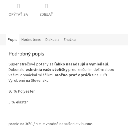
OPÝTAŤ SA
ZDIEĽAŤ
Popis
Hodnotenie
Diskusia
Značka
Podrobný popis
Super strečové poťahy sa
ľahko nasadzujú a vymieňajú
.
Dokonale
ochránia vaše stoličky
pred zničením deťmi alebo
vašimi domácimi miláčikmi.
Možno prať v práčke
na 30 °C.
Vyrobené na Slovensku.
95 % Polyester
5 % elastan
pranie na 30ºC / nie je vhodné na sušenie v bubne.