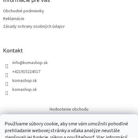
Obchodné podmienky
Reklamácie
Zásady ochrany osobných údajov
Kontakt
info
@
komashop.sk
+421915224517
komashop.sk
komashop.sk
Hodnotenie obchodu
Overene
Používame súbory cookie, aby sme vám umožnili pohodlné
prehliadanie webovej stránky a vďaka analýze neustále
zlepšovali jej funkcie, výkon a použiteľnosť.
Viac informácií