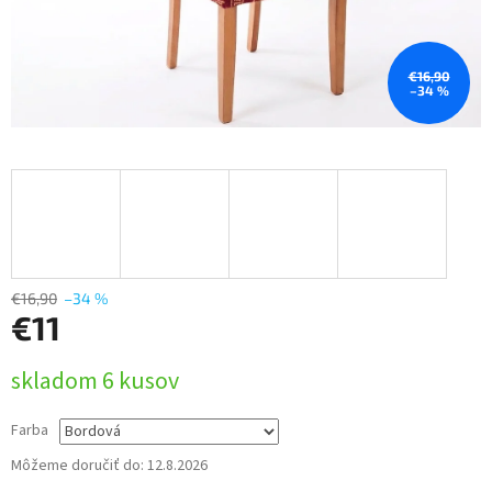
€16,90
–34 %
€16,90
–34 %
€11
Jednotková
skladom 6 kusov
cena:
Farba
Môžeme doručiť do:
12.8.2026