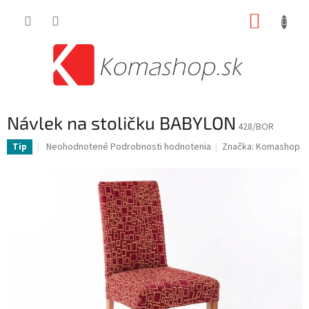
Prejsť
NÁKUP
na
obsah
KOŠÍK
Návlek na stoličku BABYLON
428/BOR
Priemerné
Neohodnotené
Podrobnosti hodnotenia
Značka:
Komashop
Tip
hodnotenie
produktu
je
0,0
z
5
hviezdičiek.