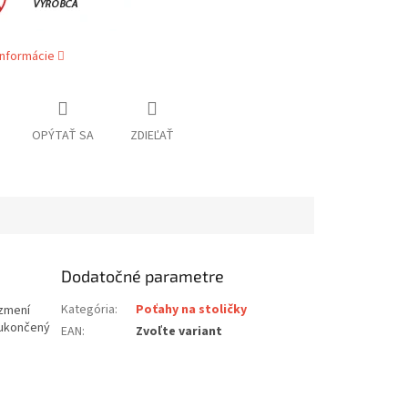
informácie
OPÝTAŤ SA
ZDIEĽAŤ
Dodatočné parametre
Kategória
:
Poťahy na stoličky
 zmení
 ukončený
EAN
:
Zvoľte variant