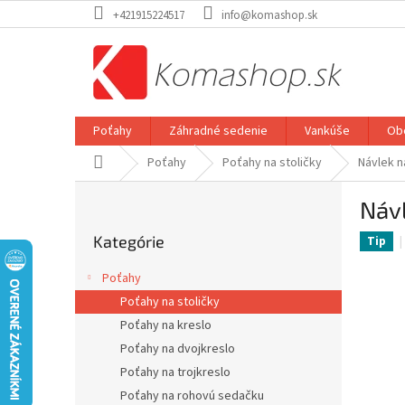
Prejsť
+421915224517
info@komashop.sk
na
obsah
Poťahy
Záhradné sedenie
Vankúše
Ob
Domov
Poťahy
Poťahy na stoličky
Návlek n
B
Návl
o
Preskočiť
č
Kategórie
kategórie
Tip
n
ý
Poťahy
p
Poťahy na stoličky
a
Poťahy na kreslo
n
e
Poťahy na dvojkreslo
l
Poťahy na trojkreslo
Poťahy na rohovú sedačku