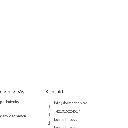
cie pre vás
Kontakt
podmienky
info
@
komashop.sk
e
+421915224517
hrany osobných
komashop.sk