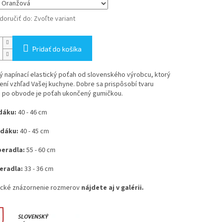
oručiť do:
Zvoľte variant
Pridať do košíka
ý napínací elastický poťah od slovenského výrobcu, ktorý
ní vzhľad Vašej kuchyne. Dobre sa prispôsobí tvaru
 a po obvode je poťah ukončený gumičkou.
dáku:
40 - 46 cm
edáku:
40 - 45 cm
peradla:
55 - 60 cm
eradla:
33 - 36 cm
cké znázornenie rozmerov
nájdete aj v galérii.