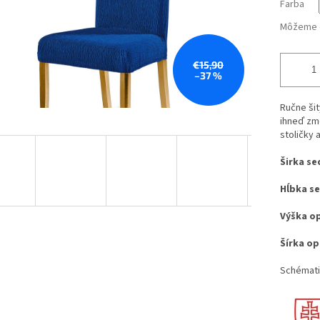
Farba
Môžeme d
€15,90
–37 %
Ručne šit
ihneď zme
stoličky
Širka se
Hĺbka s
Výška o
Šírka op
Schémati