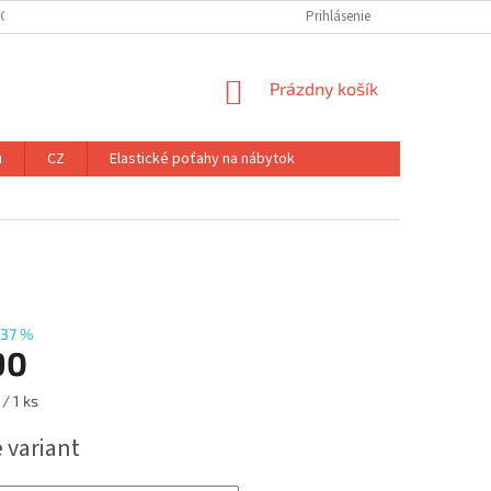
ÝCH ÚDAJOV
Prihlásenie
NÁKUPNÝ
Prázdny košík
KOŠÍK
u
CZ
Elastické poťahy na nábytok
37 %
90
ová
/ 1 ks
 variant