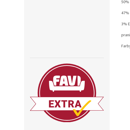
50% 
47% 
3% E
prani
Farb