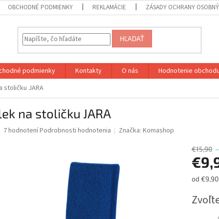
OBCHODNÉ PODMIENKY
REKLAMÁCIE
ZÁSADY OCHRANY OSOBN
HĽADAŤ
chodné podmienky
Kontakty
O nás
Hodnotenie obchod
a stoličku JARA
ek na stoličku JARA
Priemerné
7 hodnotení
Podrobnosti hodnotenia
Značka:
Komashop
hodnotenie
produktu
€15,90
–
je
€9,
4,9
z
Jednotk
od €9,90 
5
cena:
hviezdičiek.
Zvoľte