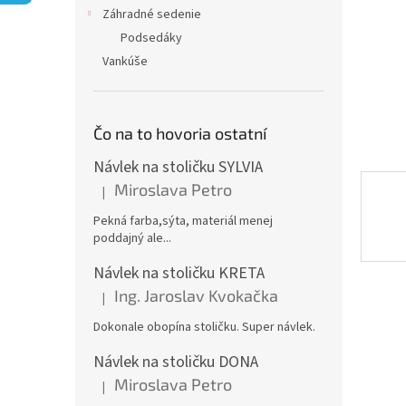
Záhradné sedenie
Podsedáky
Vankúše
Čo na to hovoria ostatní
Návlek na stoličku SYLVIA
Miroslava Petro
|
Hodnotenie produktu je 5 z 5 hviezdičiek.
Pekná farba,sýta, materiál menej
poddajný ale...
Návlek na stoličku KRETA
Ing. Jaroslav Kvokačka
|
Hodnotenie produktu je 5 z 5 hviezdičiek.
Dokonale obopína stoličku. Super návlek.
Návlek na stoličku DONA
Miroslava Petro
|
Hodnotenie produktu je 5 z 5 hviezdičiek.