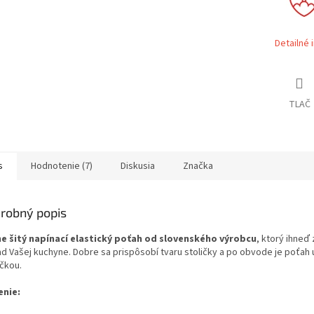
Detailné 
TLAČ
s
Hodnotenie (7)
Diskusia
Značka
robný popis
e šitý napínací elastický poťah od slovenského výrobcu
, ktorý ihneď
ad Vašej kuchyne. Dobre sa prispôsobí tvaru stoličky a po obvode je poťah
čkou.
enie: