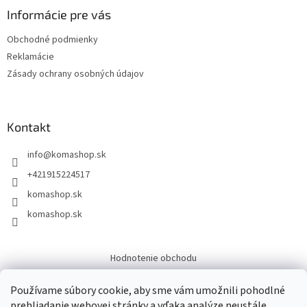
Informácie pre vás
Obchodné podmienky
Reklamácie
Zásady ochrany osobných údajov
Kontakt
info
@
komashop.sk
+421915224517
komashop.sk
komashop.sk
Hodnotenie obchodu
Overene
Používame súbory cookie, aby sme vám umožnili pohodlné
prehliadanie webovej stránky a vďaka analýze neustále