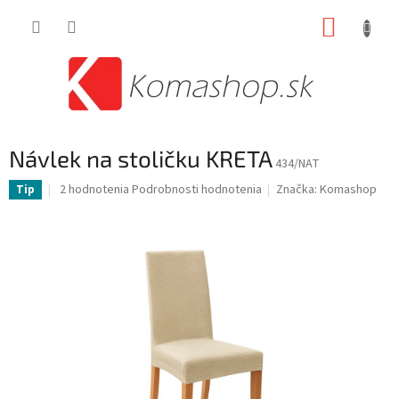
Prejsť
NÁKUP
na
obsah
KOŠÍK
Návlek na stoličku KRETA
434/NAT
Priemerné
2 hodnotenia
Podrobnosti hodnotenia
Značka:
Komashop
Tip
hodnotenie
produktu
je
5,0
z
5
hviezdičiek.