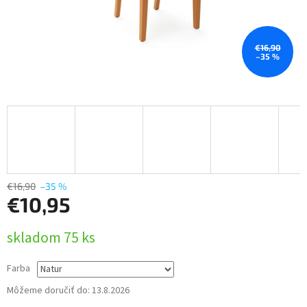
€16,90
–35 %
€16,90
–35 %
€10,95
Jednotková
skladom 75 ks
cena:
Farba
Môžeme doručiť do:
13.8.2026