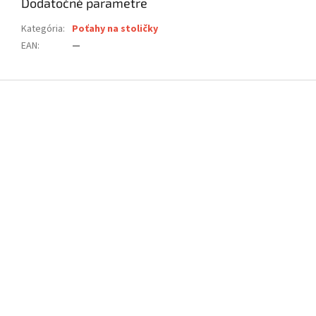
Dodatočné parametre
Kategória
:
Poťahy na stoličky
EAN
:
—
Z
á
p
ä
t
i
e