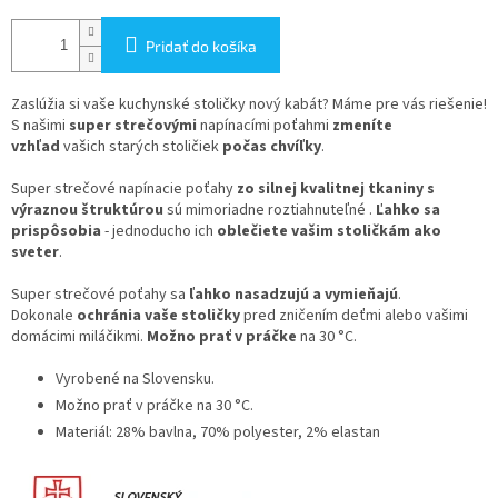
Pridať do košíka
Zaslúžia si vaše kuchynské stoličky nový kabát? Máme pre vás riešenie!
S našimi
super strečovými
napínacími poťahmi
zmeníte
vzhľad
vašich starých stoličiek
počas chvíľky
.
Super strečové napínacie poťahy
zo silnej kvalitnej tkaniny s
výraznou štruktúrou
sú mimoriadne roztiahnuteľné .
Ľahko sa
prispôsobia
- jednoducho ich
oblečiete vašim stoličkám ako
sveter
.
Super strečové poťahy sa
ľahko nasadzujú a vymieňajú
.
Dokonale
ochránia vaše stoličky
pred zničením deťmi alebo vašimi
domácimi miláčikmi.
Možno prať v práčke
na 30 °C.
Vyrobené na Slovensku.
Možno prať v práčke na 30 °C.
Materiál: 28% bavlna, 70% polyester, 2% elastan