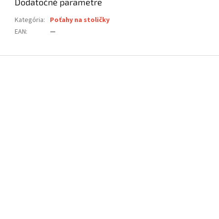
Dodatočné parametre
Kategória
:
Poťahy na stoličky
EAN
:
—
Z
á
p
ä
t
i
e