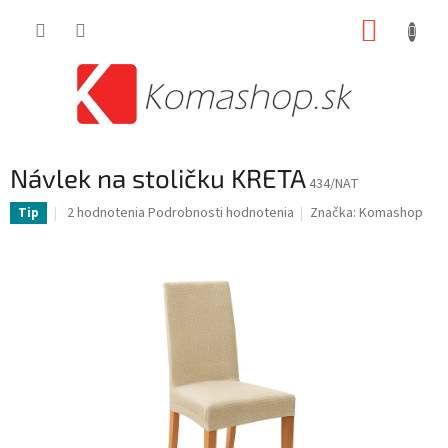
Prejsť
NÁKUP
na
obsah
KOŠÍK
Návlek na stoličku KRETA
434/NAT
Priemerné
2 hodnotenia
Podrobnosti hodnotenia
Značka:
Komashop
Tip
hodnotenie
produktu
je
5,0
z
5
hviezdičiek.