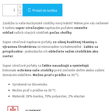
Pridať do košíka
Zaslúžia si vaše kuchynské stoličky nový kabát? Máme pre vás riešenie!
S našimi
super strečovými
napínacími poťahmi
zmeníte
vzhľad
vašich starých stoličiek
počas chvíľky
.
Super strečové napínacie poťahy
zo silnej kvalitnej tkaniny s
výraznou štruktúrou
sú mimoriadne roztiahnuteľné .
Ľahko sa
prispôsobia
- jednoducho ich
oblečiete vašim stoličkám ako
sveter
.
Super strečové poťahy sa
ľahko nasadzujú a vymieňajú
.
Dokonale
ochránia vaše stoličky
pred zničením deťmi alebo vašimi
domácimi miláčikmi.
Možno prať v práčke
na 30 °C.
Vyrobené na Slovensku.
Možno prať v práčke na 30 °C.
Materiál: 28% bavlna, 70% polyester, 2% elastan