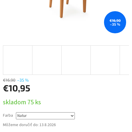
€16,90
–35 %
€16,90
–35 %
€10,95
Jednotková
skladom 75 ks
cena:
Farba
Môžeme doručiť do:
13.8.2026