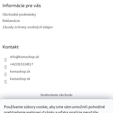
Informácie pre vás
Obchodné podmienky
Reklamácie
Zásady ochrany osobných údajov
Kontakt
info
@
komashop.sk
+421915224517
komashop.sk
komashop.sk
Hodnotenie obchodu
Overene
Používame súbory cookie, aby sme vám umožnili pohodlné
prehliadanie webovej stránky a vďaka analýze neustále