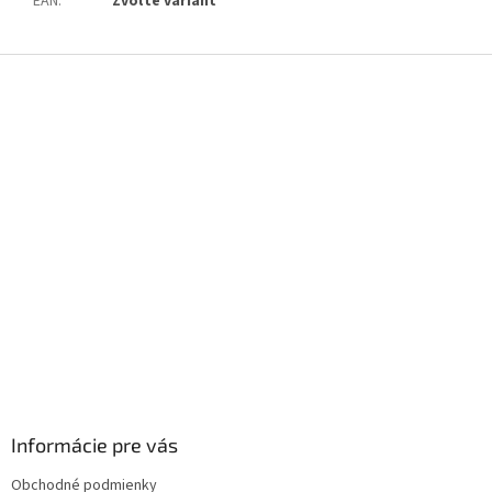
EAN
:
Zvoľte variant
Z
á
p
ä
t
i
e
Informácie pre vás
Obchodné podmienky