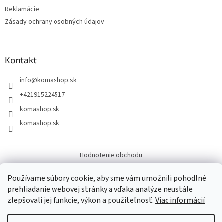
Reklamácie
Zásady ochrany osobných údajov
Kontakt
info
@
komashop.sk
+421915224517
komashop.sk
komashop.sk
Hodnotenie obchodu
Overene
Používame súbory cookie, aby sme vám umožnili pohodlné
prehliadanie webovej stránky a vďaka analýze neustále
zlepšovali jej funkcie, výkon a použiteľnosť.
Viac informácií
Vytvoril Shoptet