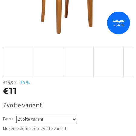
€16,90
–34 %
€16,90
–34 %
€11
Jednotková
Zvoľte variant
cena:
Farba
Môžeme doručiť do:
Zvoľte variant