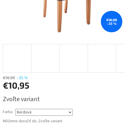
€16,90
–35 %
€16,90
–35 %
€10,95
Jednotková
Zvoľte variant
cena:
Farba
Môžeme doručiť do:
Zvoľte variant