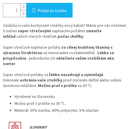
Pridať do košíka
Zaslúžia si vaše kuchynské stoličky nový kabát? Máme pre vás riešenie!
S našimi
super strečovými
napínacími poťahmi
zmeníte
vzhľad
vašich starých stoličiek
počas chvíľky
.
Super strečové napínacie poťahy
zo silnej kvalitnej tkaniny s
výraznou štruktúrou
sú mimoriadne roztiahnuteľné .
Ľahko sa
prispôsobia
- jednoducho ich
oblečiete vašim stoličkám ako
sveter
.
Super strečové poťahy sa
ľahko nasadzujú a vymieňajú
.
Dokonale
ochránia vaše stoličky
pred zničením deťmi alebo vašimi
domácimi miláčikmi.
Možno prať v práčke
na 30 °C.
Vyrobené na Slovensku.
Možno prať v práčke na 30 °C.
Materiál: 35% bavlna, 60% polyester, 5% elastan