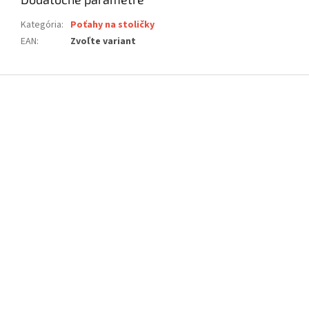
Kategória
:
Poťahy na stoličky
EAN
:
Zvoľte variant
Z
á
p
ä
t
i
e