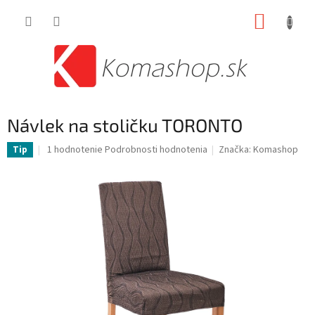
Prejsť
NÁKUP
na
obsah
KOŠÍK
Návlek na stoličku TORONTO
Priemerné
1 hodnotenie
Podrobnosti hodnotenia
Značka:
Komashop
Tip
hodnotenie
produktu
je
5,0
z
5
hviezdičiek.