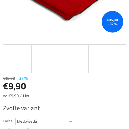
€15,90
–37 %
€15,90
–37 %
€9,90
Jednotková
od €9,90 / 1 ks
cena:
Zvoľte variant
Farba