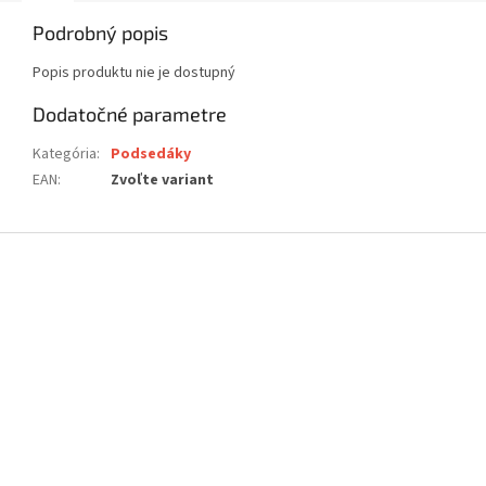
Podrobný popis
Popis produktu nie je dostupný
Dodatočné parametre
Kategória
:
Podsedáky
EAN
:
Zvoľte variant
Z
á
p
ä
t
i
e