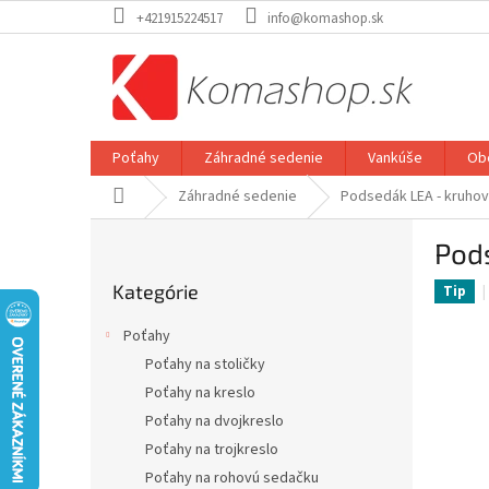
Prejsť
+421915224517
info@komashop.sk
na
obsah
Poťahy
Záhradné sedenie
Vankúše
Ob
Domov
Záhradné sedenie
Podsedák LEA - kruho
B
Pod
o
Preskočiť
č
Kategórie
kategórie
Tip
n
ý
Poťahy
p
Poťahy na stoličky
a
Poťahy na kreslo
n
e
Poťahy na dvojkreslo
l
Poťahy na trojkreslo
Poťahy na rohovú sedačku