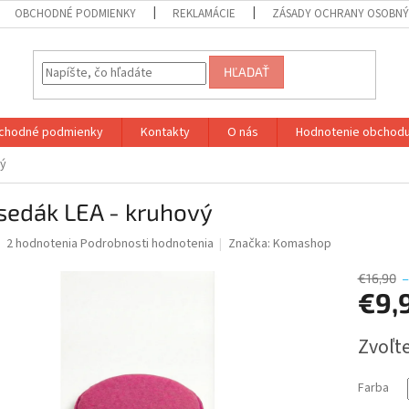
OBCHODNÉ PODMIENKY
REKLAMÁCIE
ZÁSADY OCHRANY OSOBN
HĽADAŤ
chodné podmienky
Kontakty
O nás
Hodnotenie obchod
vý
sedák LEA - kruhový
Priemerné
2 hodnotenia
Podrobnosti hodnotenia
Značka:
Komashop
hodnotenie
produktu
€16,90
–
je
€9,
5,0
z
Jednotk
Zvoľte
5
cena:
hviezdičiek.
Farba