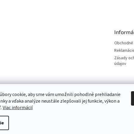
Informá
Obchodné 
Reklamáci
Zásady oc
údajov
Hodnotenie obchodu
úbory cookie, aby sme vám umožnili pohodlné prehliadanie
nky a vďaka analýze neustále zlepšovali jej funkcie, výkon a
Overene
ť.
Viac informácií
ie
Upraviť nastavenie cookies