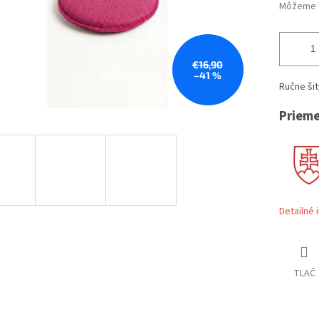
Môžeme d
€16,90
–41 %
Ručne ši
Prieme
Detailné 
TLAČ