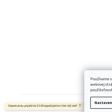
Z
á
p
ä
t
i
e
Používame s
webovej strá
použiteľnos
Nastaven
Copyright 2026
Komashop.sk
. Všetky práva vyhradené.
Objednávky prijaté do 13:00 expedujeme v ten istý deň