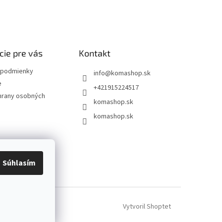
cie pre vás
Kontakt
podmienky
info
@
komashop.sk
e
+421915224517
hrany osobných
komashop.sk
komashop.sk
Súhlasím
Vytvoril Shoptet