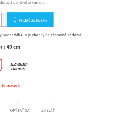
oručiť do:
Zvoľte variant
Pridať do košíka
tý podsedák LEA je vhodný na záhradné sedenia.
r : 40 cm
informácie
OPÝTAŤ SA
ZDIEĽAŤ