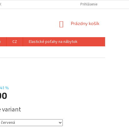
ÝCH ÚDAJOV
Prihlásenie
NÁKUPNÝ
Prázdny košík
KOŠÍK
u
CZ
Elastické poťahy na nábytok
41 %
90
ová
 variant