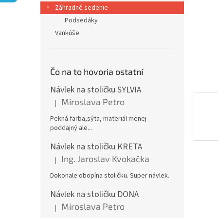
Záhradné sedenie
Podsedáky
Vankúše
Čo na to hovoria ostatní
Návlek na stoličku SYLVIA
Miroslava Petro
|
Hodnotenie produktu je 5 z 5 hviezdičiek.
Pekná farba,sýta, materiál menej
poddajný ale...
Návlek na stoličku KRETA
Ing. Jaroslav Kvokačka
|
Hodnotenie produktu je 5 z 5 hviezdičiek.
Dokonale obopína stoličku. Super návlek.
Návlek na stoličku DONA
Miroslava Petro
|
Hodnotenie produktu je 5 z 5 hviezdičiek.